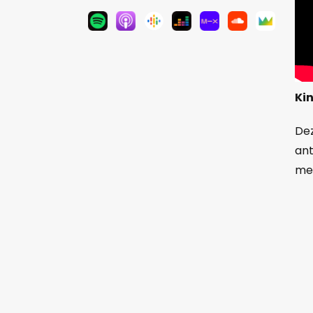
Kin
Dez
ant
met