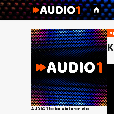
9 
K
AUDIO 1 te beluisteren via