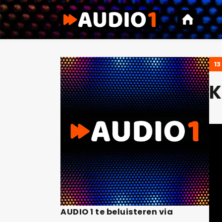
13
K
AUDIO 1 te beluisteren via