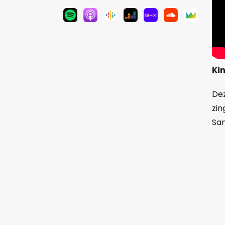
Kin
Dez
zin
San